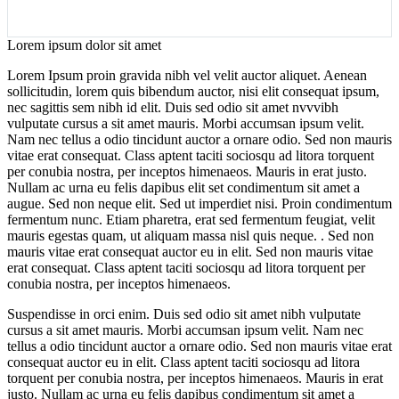
Lorem ipsum dolor sit amet
Lorem Ipsum proin gravida nibh vel velit auctor aliquet. Aenean
sollicitudin, lorem quis bibendum auctor, nisi elit consequat ipsum,
nec sagittis sem nibh id elit. Duis sed odio sit amet nvvvibh
vulputate cursus a sit amet mauris. Morbi accumsan ipsum velit.
Nam nec tellus a odio tincidunt auctor a ornare odio. Sed non mauris
vitae erat consequat. Class aptent taciti sociosqu ad litora torquent
per conubia nostra, per inceptos himenaeos. Mauris in erat justo.
Nullam ac urna eu felis dapibus elit set condimentum sit amet a
augue. Sed non neque elit. Sed ut imperdiet nisi. Proin condimentum
fermentum nunc. Etiam pharetra, erat sed fermentum feugiat, velit
mauris egestas quam, ut aliquam massa nisl quis neque. . Sed non
mauris vitae erat consequat auctor eu in elit. Sed non mauris vitae
erat consequat. Class aptent taciti sociosqu ad litora torquent per
conubia nostra, per inceptos himenaeos.
Suspendisse in orci enim. Duis sed odio sit amet nibh vulputate
cursus a sit amet mauris. Morbi accumsan ipsum velit. Nam nec
tellus a odio tincidunt auctor a ornare odio. Sed non mauris vitae erat
consequat auctor eu in elit. Class aptent taciti sociosqu ad litora
torquent per conubia nostra, per inceptos himenaeos. Mauris in erat
justo. Nullam ac urna eu felis dapibus condimentum sit amet a