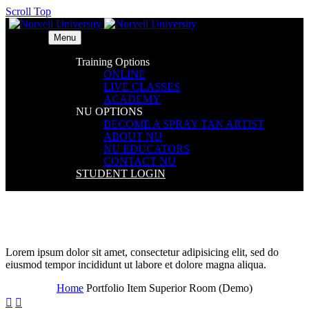
Scroll Top
Menu
Training Options
ONLINE
LIVE CLASSES
ACADEMY
NU OPTIONS
BECOME A SPRAY TAN ARTIST
ABOUT NU
NU EDUCATORS
CONTACT NU
STUDENT LOGIN
Superior Room (Demo)
Lorem ipsum dolor sit amet, consectetur adipisicing elit, sed do
eiusmod tempor incididunt ut labore et dolore magna aliqua.
Home
Portfolio Item
Superior Room (Demo)

