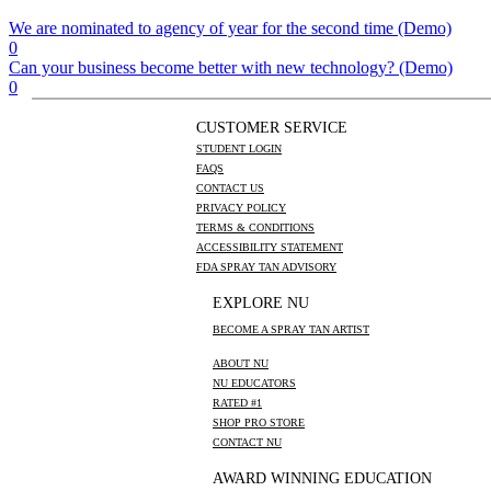
We are nominated to agency of year for the second time (Demo)
0
Can your business become better with new technology? (Demo)
0
CUSTOMER SERVICE
STUDENT LOGIN
FAQS
CONTACT US
PRIVACY POLICY
TERMS & CONDITIONS
ACCESSIBILITY STATEMENT
FDA SPRAY TAN ADVISORY
EXPLORE NU
BECOME A SPRAY TAN ARTIST
ABOUT NU
NU EDUCATORS
RATED #1
SHOP PRO STORE
CONTACT NU
AWARD WINNING EDUCATION