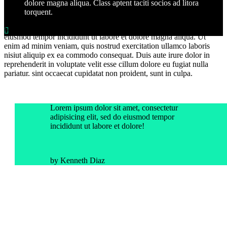
dolore magna aliqua. Class aptent taciti socios ad litora
torquent.
Lorem ipsum dolor sit amet, consectetur adi pisicing elit, sed do

eiusmod tempor incididunt ut labore et dolore magna aliqua. Ut
enim ad minim veniam, quis nostrud exercitation ullamco laboris
nisiut aliquip ex ea commodo consequat. Duis aute irure dolor in
reprehenderit in voluptate velit esse cillum dolore eu fugiat nulla
pariatur. sint occaecat cupidatat non proident, sunt in culpa.
Lorem ipsum dolor sit amet, consectetur
adipisicing elit, sed do eiusmod tempor
incididunt ut labore et dolore!
by Kenneth Diaz