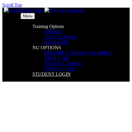
Scroll Top
Menu
Training Options
ONLINE
LIVE CLASSES
ACADEMY
NU OPTIONS
BECOME A SPRAY TAN ARTIST
ABOUT NU
NU EDUCATORS
CONTACT NU
STUDENT LOGIN
How collaborative teams create
meaningful things in this time